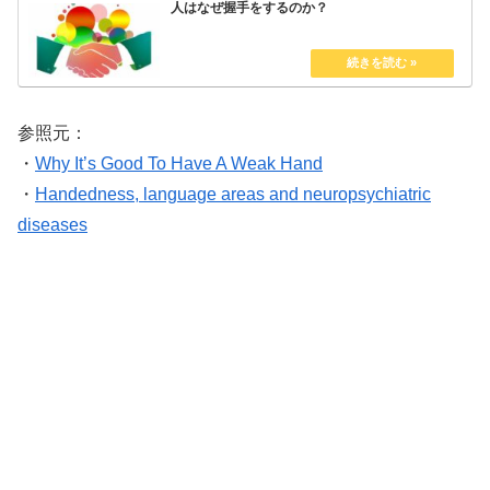
人はなぜ握手をするのか？
参照元：
・
Why It’s Good To Have A Weak Hand
・
Handedness, language areas and neuropsychiatric
diseases