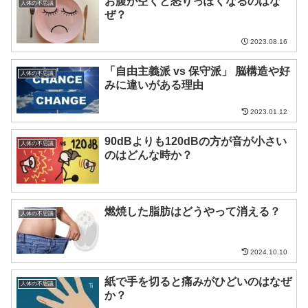
お腹が空くと怒りっぽくなるのはな
人体の不思議
ぜ？
2023.08.16
「自由主義派 vs 保守派」 脳構造や好
人体の不思議
みに違いがある理由
2023.01.12
90dBよりも120dBの方が音が小さい
人体の不思議
のはどんな時か？
燃焼した脂肪はどうやって消える？
人体の不思議
2024.10.10
紙で手を切ると痛みがひどいのはなぜ
人体の不思議
か？