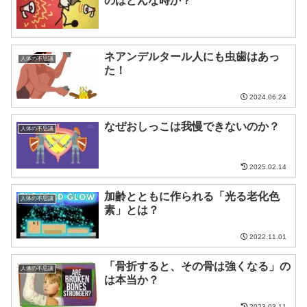
のはどんな時か？
ネアンデルタール人にも虫歯はあっ
人体の不思議
た！
2024.06.24
なぜおしっこは我慢できないのか？
人体の不思議
2025.02.14
加齢とともに作られる「光る老化色
人体の不思議
素」とは？
2022.11.01
「骨折すると、その骨は強くなる」の
人体の不思議
は本当か？
2023.03.11