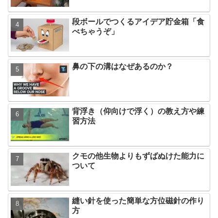
段ボールでつくるアイデア貯金箱「食
べちゃうぞ」
鼻の下の溝はなぜあるのか？
背浮き（仰向けで浮く）の教え方や練
習方法
クモの他生物よりもずばぬけた能力に
ついて
縫い針を使った簡単な方位磁針の作り
方