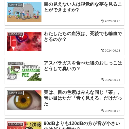
目の見えない人は視覚的な夢を見るこ
人体の不思議
とができますか?
2023.08.25
わたしたちの血液は、死後でも輸血で
人体の不思議
きるのか？
2024.06.23
アスパラガスを食べた後のおしっこは
人体の不思議
どうして臭いの？
2024.06.21
実は、目の色素はみんな同じ「茶」。
人体の不思議
青い目はただ「青く見える」だけだっ
た
2023.08.25
90dBよりも120dBの方が音が小さい
人体の不思議