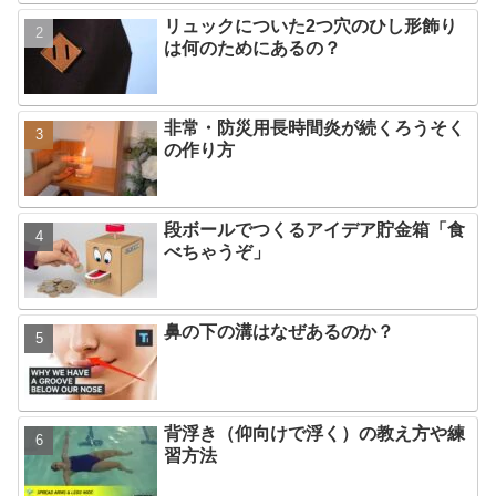
リュックについた2つ穴のひし形飾り
は何のためにあるの？
非常・防災用長時間炎が続くろうそく
の作り方
段ボールでつくるアイデア貯金箱「食
べちゃうぞ」
鼻の下の溝はなぜあるのか？
背浮き（仰向けで浮く）の教え方や練
習方法