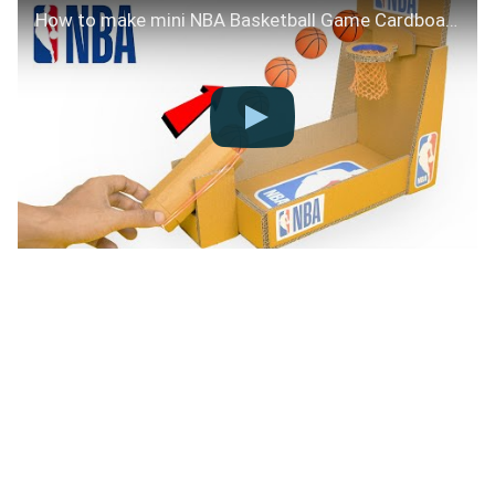
How to make mini NBA Basketball Game Cardboard Without Glue Gun | DIY Ocean