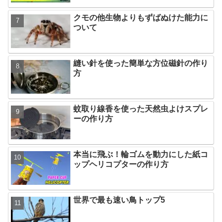
クモの他生物よりもずばぬけた能力に
ついて
縫い針を使った簡単な方位磁針の作り
方
蚊取り線香を使った天然虫よけスプレ
ーの作り方
本当に飛ぶ！輪ゴムを動力にした紙コ
ップヘリコプターの作り方
世界で最も速い鳥トップ5