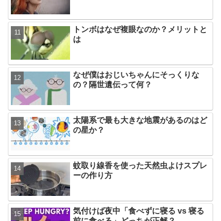
トンボはなぜ複眼なのか？メリットと
は
なぜ僕はおじいちゃんにそっくりな
の？隔世遺伝って何？
太陽系で最も大きな地震があるのはど
の星か？
蚊取り線香を使った天然虫よけスプレ
ーの作り方
気付けば夜中「食べずに寝る vs 寝る
前に食べる」どっちが正解？