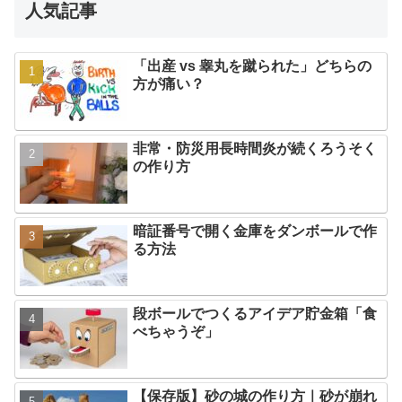
人気記事
「出産 vs 睾丸を蹴られた」どちらの
方が痛い？
非常・防災用長時間炎が続くろうそく
の作り方
暗証番号で開く金庫をダンボールで作
る方法
段ボールでつくるアイデア貯金箱「食
べちゃうぞ」
【保存版】砂の城の作り方｜砂が崩れ