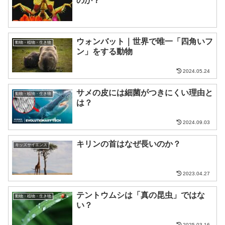
のか？
ウォンバット｜世界で唯一「四角いフ
動物・植物・生き物
ン」をする動物
2024.05.24
サメの皮には細菌がつきにくい理由と
動物・植物・生き物
は？
2024.09.03
キリンの首はなぜ長いのか？
キッズサイエンス
2023.04.27
テントウムシは「真の昆虫」ではな
動物・植物・生き物
い？
2025.03.16