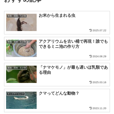
お米から生まれる虫
動物・植物・生き物
2025.07.22
アクアリウムを古い桶で再現！誰でも
動物・植物・生き物
できるミニ池の作り方
2024.08.29
「ナマケモノ」が最も遅いほ乳類であ
動物・植物・生き物
る理由
2025.03.16
クマってどんな動物？
キッズサイエンス
2023.11.20