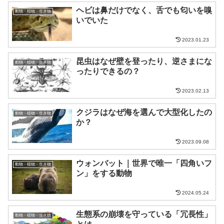
ヘビは鼻だけでなく、舌でも匂いを嗅
動物・植物・生き物
いでいた
2023.01.23
昆虫はなぜ壁を登ったり、逆さまにな
動物・植物・生き物
ったりできるの？
2023.02.13
クジラはなぜ海を選んで大型化したの
動物・植物・生き物
か？
2023.09.08
ウォンバット｜世界で唯一「四角いフ
動物・植物・生き物
ン」をする動物
2024.05.24
生態系の崩壊を守っている「冗長性」
動物・植物・生き物