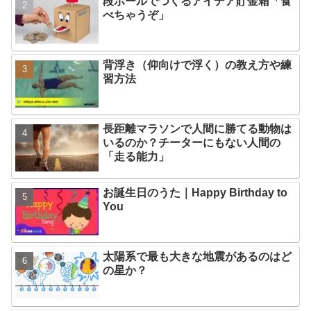
段ボールでつくるアイデア貯金箱「食
べちゃうぞ」
背浮き（仰向けで浮く）の教え方や練
習方法
長距離マラソンで人間に勝てる動物は
いるのか？チーターにもない人間の
「走る能力」
お誕生日のうた｜Happy Birthday to
You
太陽系で最も大きな地震があるのはど
の星か？