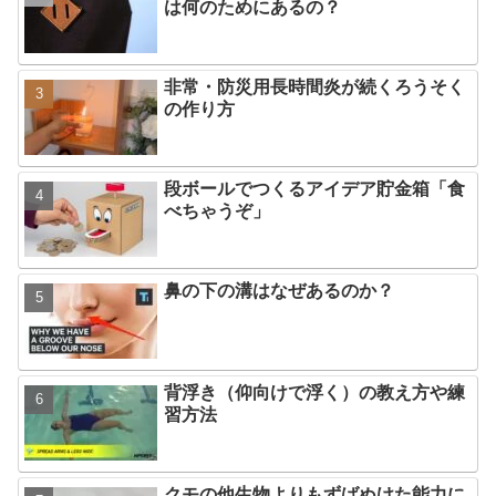
は何のためにあるの？
非常・防災用長時間炎が続くろうそく
の作り方
段ボールでつくるアイデア貯金箱「食
べちゃうぞ」
鼻の下の溝はなぜあるのか？
背浮き（仰向けで浮く）の教え方や練
習方法
クモの他生物よりもずばぬけた能力に