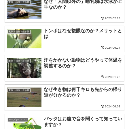
なぜ「人間以外の」哺乳類は水泳が上
動物・植物・生き物
手なのか？
2023.02.13
トンボはなぜ複眼なのか？メリットと
動物・植物・生き物
は
2024.06.27
汗をかかない動物はどうやって体温を
動物・植物・生き物
調整するのか？
2023.01.25
なぜ生き物は何千キロも先からの帰り
動物・植物・生き物
道が分かるのか？
2024.06.03
バッタはお腹で音を聞くって知ってい
キッズサイエンス
ますか？