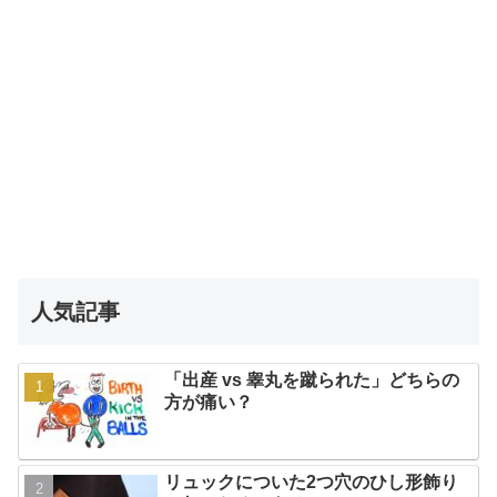
人気記事
「出産 vs 睾丸を蹴られた」どちらの
方が痛い？
リュックについた2つ穴のひし形飾り