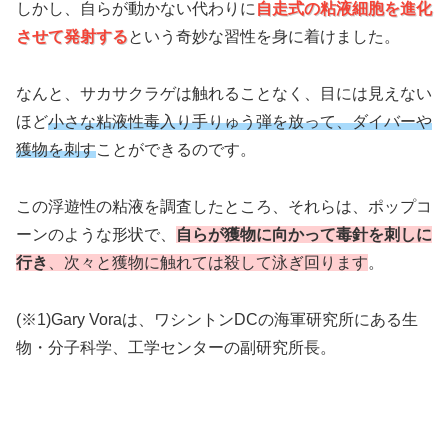
しかし、自らが動かない代わりに
自走式の粘液細胞を進化
させて発射する
という奇妙な習性を身に着けました。
なんと、サカサクラゲは触れることなく、目には見えない
ほど
小さな粘液性毒入り手りゅう弾を放って、ダイバーや
獲物を刺す
ことができるのです。
この浮遊性の粘液を調査したところ、それらは、ポップコ
ーンのような形状で、
自らが獲物に向かって毒針を刺しに
行き
、次々と獲物に触れては殺して泳ぎ回ります
。
(※1)Gary Voraは、ワシントンDCの海軍研究所にある生
物・分子科学、工学センターの副研究所長。