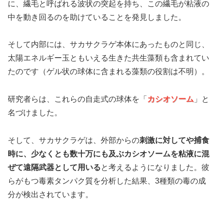
に、繊毛と呼ばれる波状の突起を持ち、この繊毛が粘液の
中を動き回るのを助けていることを発見しました。
そして内部には、サカサクラゲ本体にあったものと同じ、
太陽エネルギー玉ともいえる生きた共生藻類も含まれてい
たのです（ゲル状の球体に含まれる藻類の役割は不明）。
研究者らは、これらの自走式の球体を「
カシオソーム
」と
名づけました。
そして、サカサクラゲは、外部からの
刺激に対してや捕食
時に、少なくとも数十万にも及ぶカシオソームを粘液に混
ぜて遠隔武器として用いる
と考えるようになりました。彼
らがもつ毒素タンパク質を分析した結果、3種類の毒の成
分が検出されています。