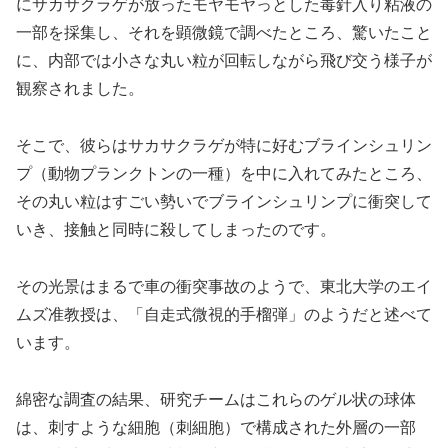
にサカサクラゲが放ったモヤモヤっとした毒針入り粘液の
一部を採集し、それを顕微鏡で調べたところ、驚いたこと
に、内部では小さな丸い粒が回転しながら飛び交う様子が
観察されました。
そこで、彼らはサカサクラゲが特に好むブラインシュリン
プ（動物プランクトンの一種）を中に入れてみたところ、
その丸い粒はすごい勢いでブラインシュリンプに衝突して
いき、接触と同時に殺してしまったのです。
その光景はまるで車の衝突事故のようで、東北大学のエイ
ムズ准教授は、「自走式微視的手榴弾」のようだと述べて
います。
綿密な調査の結果、研究チームはこれらのゲル状の球体
は、刺すような細胞（刺細胞）で構成された外層の一部