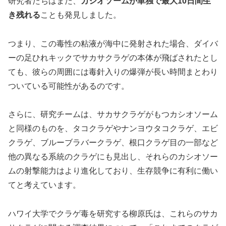
研究者たちはまた、
カシオソームが単独で最大10日間生
き残れる
ことも発見しました。
つまり、この毒性の粘液が海中に発射された場合、ダイバ
ーの足ひれキックでサカサクラゲの本体が飛ばされたとし
ても、彼らの周囲には毒針入りの爆弾が長い時間まとわり
ついている可能性があるのです。
さらに、研究チームは、サカサクラゲがもつカシオソーム
と同様のものを、タコクラゲやナンヨウタコクラゲ、エビ
クラゲ、ブルーブラバークラゲ、根口クラゲ目の一部など
他の異なる系統のクラゲにも見出し、それらのカシオソー
ムの射撃能力はより進化しており、生存競争に有利に働い
てと考えています。
ハワイ大学でクラゲ毒を研究する柳原氏は、これらのサカ