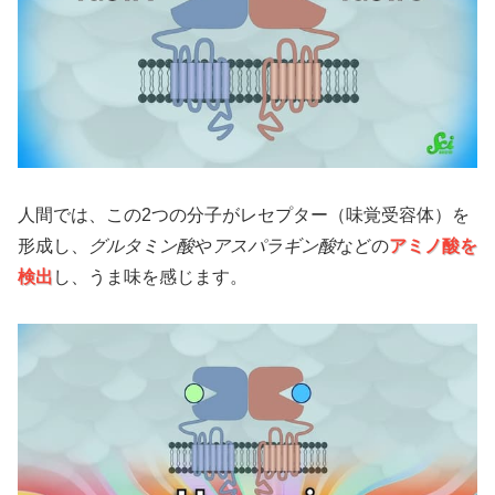
人間では、この2つの分子がレセプター（味覚受容体）を
形成し、
グルタミン酸
や
アスパラギン酸
などの
アミノ酸を
検出
し、うま味を感じます。