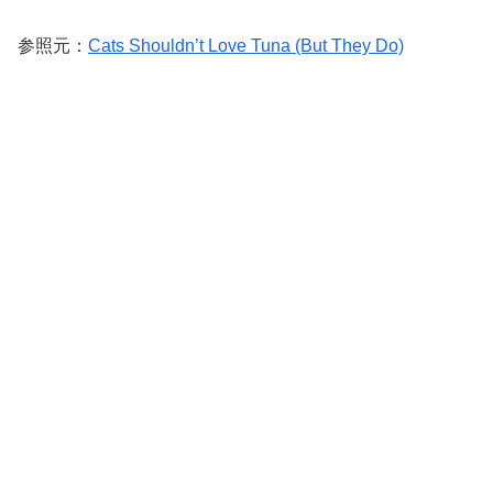
参照元：
Cats Shouldn’t Love Tuna (But They Do)