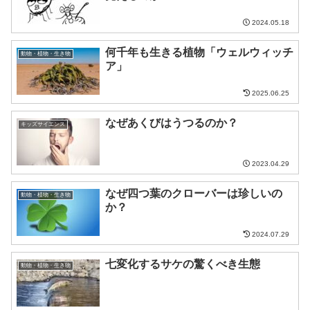
2024.05.18
何千年も生きる植物「ウェルウィッチ
動物・植物・生き物
ア」
2025.06.25
なぜあくびはうつるのか？
キッズサイエンス
2023.04.29
なぜ四つ葉のクローバーは珍しいの
動物・植物・生き物
か？
2024.07.29
七変化するサケの驚くべき生態
動物・植物・生き物