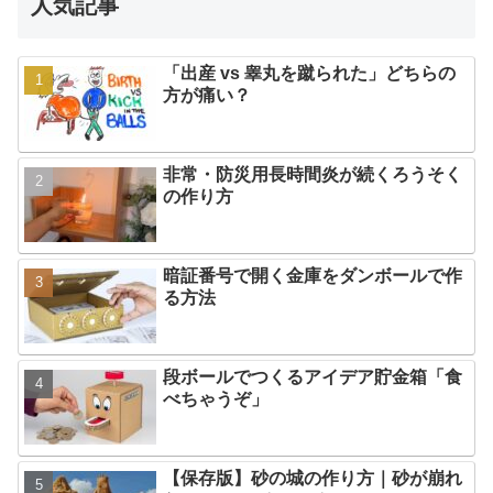
人気記事
「出産 vs 睾丸を蹴られた」どちらの
方が痛い？
非常・防災用長時間炎が続くろうそく
の作り方
暗証番号で開く金庫をダンボールで作
る方法
段ボールでつくるアイデア貯金箱「食
べちゃうぞ」
【保存版】砂の城の作り方｜砂が崩れ