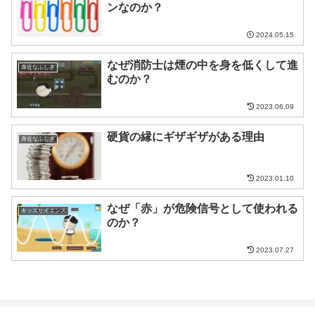
ンなのか？
2024.05.15
なぜ消防士は煙の中を身を低くして進
身近なふしぎ
むのか？
2023.06.09
硬貨の縁にギザギザがある理由
身近なふしぎ
2023.01.10
なぜ「赤」が危険信号として使われる
キッズサイエンス
のか？
2023.07.27