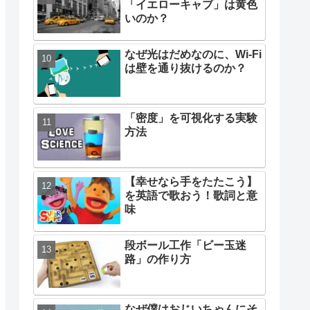
「イエローキャブ」は黄色
いのか？
なぜ光はだめなのに、Wi-Fi
は壁を通り抜けるのか？
「密度」を可視化する実験
方法
【幸せなら手をたたこう】
を英語で歌おう！歌詞と意
味
段ボール工作「ビー玉迷
路」の作り方
なぜ僕はおじいちゃんにそ