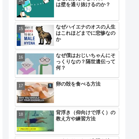
は壁を通り抜けるのか？
なぜハイエナのオスの人生
はこれほどまでに悲惨なの
か
なぜ僕はおじいちゃんにそ
っくりなの？隔世遺伝って
何？
卵の殻を食べる方法
背浮き（仰向けで浮く）の
教え方や練習方法