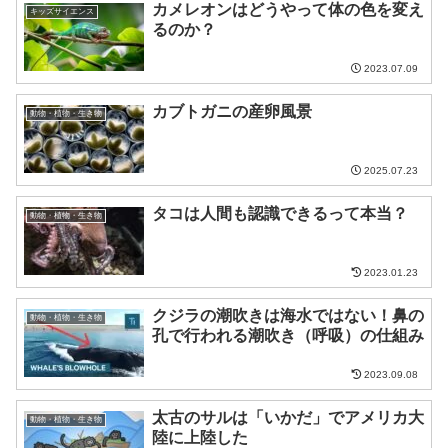
カメレオンはどうやって体の色を変え
キッズサイエンス
るのか？
2023.07.09
カブトガニの産卵風景
動物・植物・生き物
2025.07.23
タコは人間も認識できるって本当？
動物・植物・生き物
2023.01.23
クジラの潮吹きは海水ではない！鼻の
動物・植物・生き物
孔で行われる潮吹き（呼吸）の仕組み
2023.09.08
太古のサルは「いかだ」でアメリカ大
動物・植物・生き物
陸に上陸した