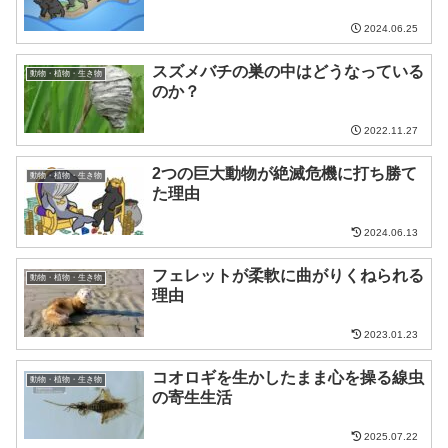
2024.06.25
スズメバチの巣の中はどうなっている
動物・植物・生き物
のか？
2022.11.27
2つの巨大動物が絶滅危機に打ち勝て
動物・植物・生き物
た理由
2024.06.13
フェレットが柔軟に曲がりくねられる
動物・植物・生き物
理由
2023.01.23
コオロギを生かしたまま心を操る線虫
動物・植物・生き物
の寄生生活
2025.07.22