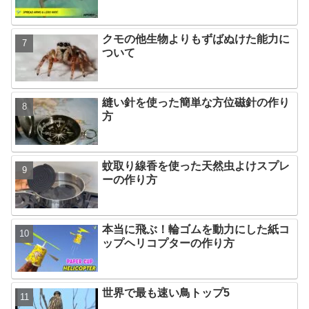
クモの他生物よりもずばぬけた能力に
ついて
縫い針を使った簡単な方位磁針の作り
方
蚊取り線香を使った天然虫よけスプレ
ーの作り方
本当に飛ぶ！輪ゴムを動力にした紙コ
ップヘリコプターの作り方
世界で最も速い鳥トップ5