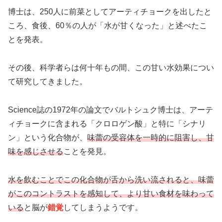
博士は、250人に前菜としてアーティチョークを出したと
ころ、食後、60％の人が「水が甘くなった」と述べたこ
とを発表。
その後、科学者らは何十年もの間、この甘い水効果につい
て研究してきました。
Science誌の1972年の論文でバルトシュク博士は、アーテ
ィチョークに含まれる「クロロゲン酸」と特に「シナリ
ン」という化合物が、
味蕾の受容体を一時的に阻害し、甘
味を感じさせる
ことを発見。
水を飲むことでこの化合物が舌から洗い流されると、味蕾
がこのコントラストを感知して、より甘い食材を味わって
いる
と脳が
錯覚
してしまうようです。