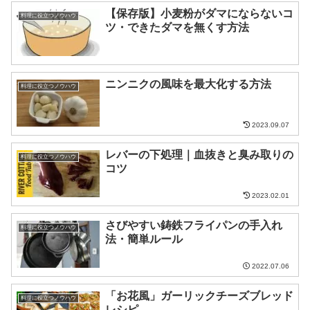
【保存版】小麦粉がダマにならないコ
料理に役立つノウハウ
ツ・できたダマを無くす方法
ニンニクの風味を最大化する方法
料理に役立つノウハウ
2023.09.07
レバーの下処理｜血抜きと臭み取りの
料理に役立つノウハウ
コツ
2023.02.01
さびやすい鋳鉄フライパンの手入れ
料理に役立つノウハウ
法・簡単ルール
2022.07.06
「お花風」ガーリックチーズブレッド
料理に役立つノウハウ
レシピ