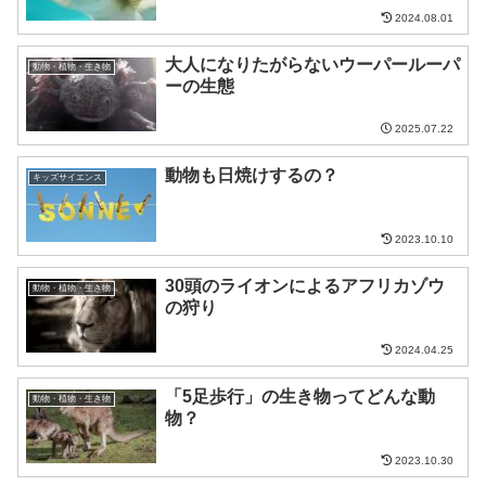
2024.08.01
大人になりたがらないウーパールーパ
動物・植物・生き物
ーの生態
2025.07.22
動物も日焼けするの？
キッズサイエンス
2023.10.10
30頭のライオンによるアフリカゾウ
動物・植物・生き物
の狩り
2024.04.25
「5足歩行」の生き物ってどんな動
動物・植物・生き物
物？
2023.10.30