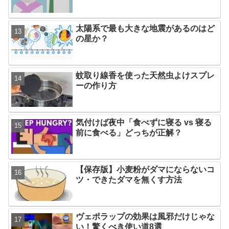
太陽系で最も大きな地震があるのはど
の星か？
蚊取り線香を使った天然虫よけスプレ
ーの作り方
気付けば夜中「食べずに寝る vs 寝る
前に食べる」どっちが正解？
【保存版】小麦粉がダマにならないコ
ツ・できたダマを無くす方法
ヴェポラップの効果は風邪だけじゃな
い！驚くべき使い道8選