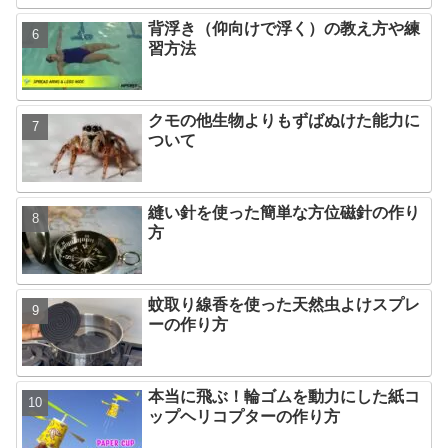
背浮き（仰向けで浮く）の教え方や練
習方法
クモの他生物よりもずばぬけた能力に
ついて
縫い針を使った簡単な方位磁針の作り
方
蚊取り線香を使った天然虫よけスプレ
ーの作り方
本当に飛ぶ！輪ゴムを動力にした紙コ
ップヘリコプターの作り方