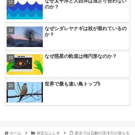
なぜ太平洋と大西洋は混ざり合わない
のか？
なぜシダレヤナギは枝が垂れているの
か？
なぜ惑星の軌道は楕円形なのか？
世界で最も速い鳥トップ5
ホーム
身近なふしぎ
硬水では石鹸の洗浄力が落ちる