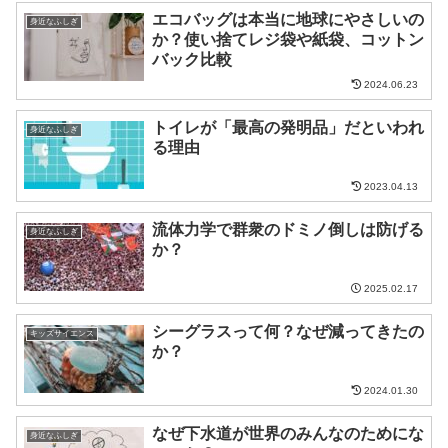
エコバッグは本当に地球にやさしいの
身近なふしぎ
か？使い捨てレジ袋や紙袋、コットン
バック比較
2024.06.23
トイレが「最高の発明品」だといわれ
身近なふしぎ
る理由
2023.04.13
流体力学で群衆のドミノ倒しは防げる
身近なふしぎ
か？
2025.02.17
シーグラスって何？なぜ減ってきたの
キッズサイエンス
か？
2024.01.30
なぜ下水道が世界のみんなのためにな
身近なふしぎ