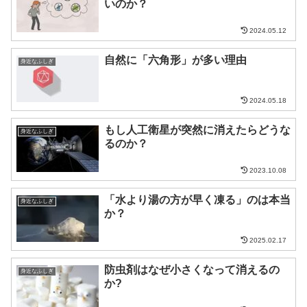
いのか？
2024.05.12
自然に「六角形」が多い理由
身近なふしぎ
2024.05.18
もし人工衛星が突然に消えたらどうな
身近なふしぎ
るのか？
2023.10.08
「水より湯の方が早く凍る」のは本当
身近なふしぎ
か？
2025.02.17
防虫剤はなぜ小さくなって消えるの
身近なふしぎ
か?