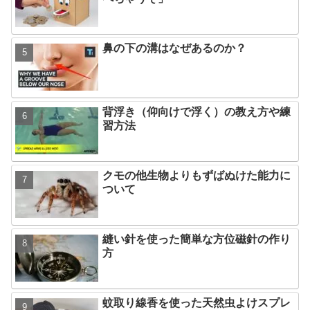
鼻の下の溝はなぜあるのか？
背浮き（仰向けで浮く）の教え方や練
習方法
クモの他生物よりもずばぬけた能力に
ついて
縫い針を使った簡単な方位磁針の作り
方
蚊取り線香を使った天然虫よけスプレ