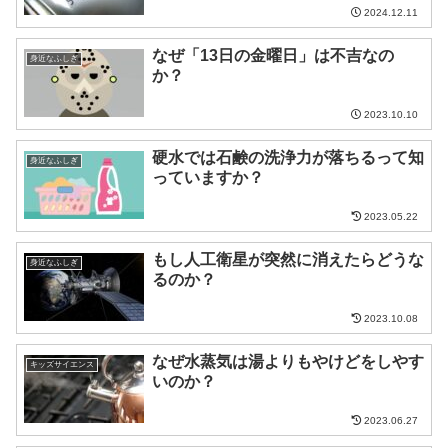
2024.12.11
なぜ「13日の金曜日」は不吉なの
身近なふしぎ
か？
2023.10.10
硬水では石鹸の洗浄力が落ちるって知
身近なふしぎ
っていますか？
2023.05.22
もし人工衛星が突然に消えたらどうな
身近なふしぎ
るのか？
2023.10.08
なぜ水蒸気は湯よりもやけどをしやす
キッズサイエンス
いのか？
2023.06.27