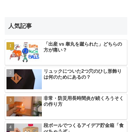
人気記事
「出産 vs 睾丸を蹴られた」どちらの
方が痛い？
リュックについた2つ穴のひし形飾り
は何のためにあるの？
非常・防災用長時間炎が続くろうそく
の作り方
段ボールでつくるアイデア貯金箱「食
べちゃうぞ」