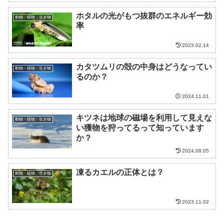
ホタルの光がもつ抜群のエネルギー効
動物・植物・生き物
率
2023.02.14
カタツムリの殻の中身はどうなってい
動物・植物・生き物
るのか？
2024.11.01
キツネは地球の磁場を利用して見えな
動物・植物・生き物
い獲物を狩ってるって知っています
か？
2024.08.05
凍るカエルの正体とは？
動物・植物・生き物
2023.11.02