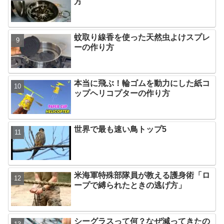
方
蚊取り線香を使った天然虫よけスプレ
ーの作り方
本当に飛ぶ！輪ゴムを動力にした紙コ
ップヘリコプターの作り方
世界で最も速い鳥トップ5
米海軍特殊部隊員が教える護身術「ロ
ープで縛られたときの逃げ方」
シーグラスって何？なぜ減ってきたの