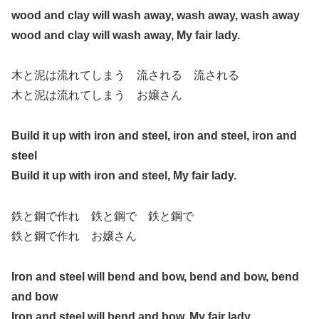
wood and clay will wash away, wash away, wash away
wood and clay will wash away, My fair lady.
木と泥は流れてしまう 流される 流される
木と泥は流れてしまう お嬢さん
Build it up with iron and steel, iron and steel, iron and
steel
Build it up with iron and steel, My fair lady.
鉄と鋼で作れ 鉄と鋼で 鉄と鋼で
鉄と鋼で作れ お嬢さん
Iron and steel will bend and bow, bend and bow, bend
and bow
Iron and steel will bend and bow, My fair lady.