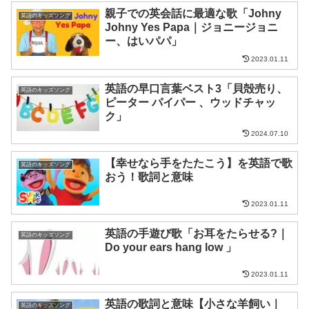
親子での英会話に最適な歌「Johny
英語のキッズソング
Johny Yes Papa｜ジョニージョニ
ー、はいパパ」
2023.01.11
英語の早口言葉ベスト3「貝殻売り、
英語のキッズソング
ピーター パイパー 、ウッドチャッ
ク」
2024.07.10
【幸せなら手をたたこう】を英語で歌
英語のキッズソング
おう！歌詞と意味
2023.01.11
英語の手遊び歌「お耳をたらせる?｜
英語のキッズソング
Do your ears hang low 」
2023.01.11
英語の歌詞と意味【小さな羊飼い｜
英語のキッズソング