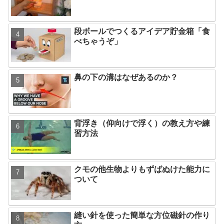
段ボールでつくるアイデア貯金箱「食
べちゃうぞ」
鼻の下の溝はなぜあるのか？
背浮き（仰向けで浮く）の教え方や練
習方法
クモの他生物よりもずばぬけた能力に
ついて
縫い針を使った簡単な方位磁針の作り