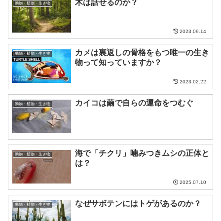
木は話せるのか？
動物・植物・生き物
2023.09.14
カメは裏返しの骨格をもつ唯一の生き
動物・植物・生き物
物って知っていますか？
2023.02.22
カイコは繭で自らの運命をつむぐ
動物・植物・生き物
海で「チクリ」噛みつきムシの正体と
動物・植物・生き物
は？
2025.07.10
なぜサボテンにはトゲがあるのか？
動物・植物・生き物