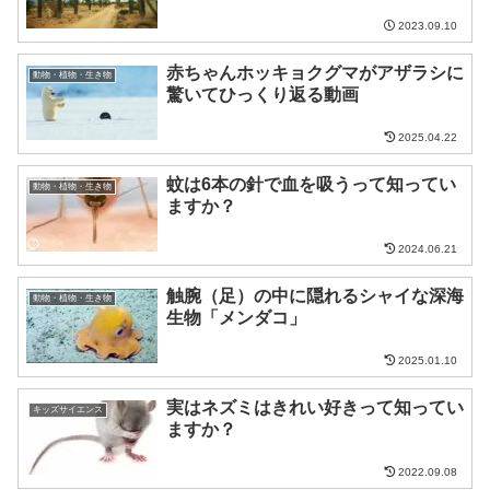
2023.09.10
赤ちゃんホッキョクグマがアザラシに
動物・植物・生き物
驚いてひっくり返る動画
2025.04.22
蚊は6本の針で血を吸うって知ってい
動物・植物・生き物
ますか？
2024.06.21
触腕（足）の中に隠れるシャイな深海
動物・植物・生き物
生物「メンダコ」
2025.01.10
実はネズミはきれい好きって知ってい
キッズサイエンス
ますか？
2022.09.08