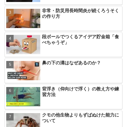
非常・防災用長時間炎が続くろうそく
の作り方
段ボールでつくるアイデア貯金箱「食
べちゃうぞ」
鼻の下の溝はなぜあるのか？
背浮き（仰向けで浮く）の教え方や練
習方法
クモの他生物よりもずばぬけた能力に
ついて