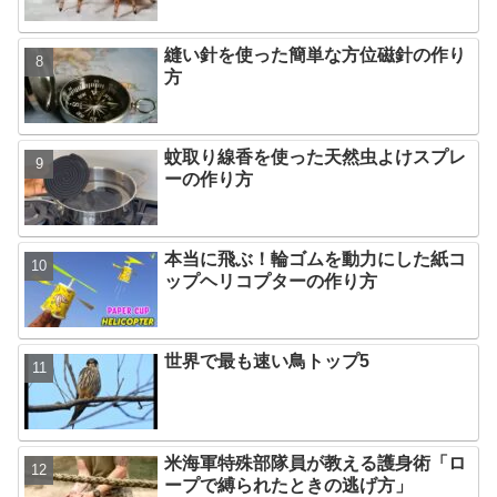
縫い針を使った簡単な方位磁針の作り
方
蚊取り線香を使った天然虫よけスプレ
ーの作り方
本当に飛ぶ！輪ゴムを動力にした紙コ
ップヘリコプターの作り方
世界で最も速い鳥トップ5
米海軍特殊部隊員が教える護身術「ロ
ープで縛られたときの逃げ方」