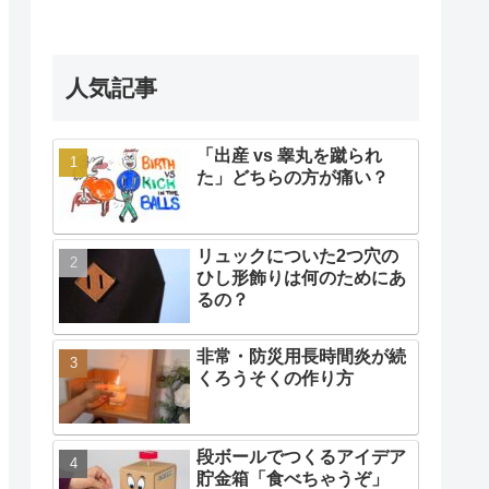
人気記事
「出産 vs 睾丸を蹴られ
た」どちらの方が痛い？
リュックについた2つ穴の
ひし形飾りは何のためにあ
るの？
非常・防災用長時間炎が続
くろうそくの作り方
段ボールでつくるアイデア
貯金箱「食べちゃうぞ」