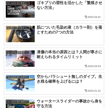
ゴキブリの習性を活かした「繁殖させ
もしものときに役立つ知識
ない方法」
2024.03.01
肌についた毛染め液（カラー剤）を落
もしものときに役立つ知識
とすための7つの方法
凍傷の本当の原因とは？人間が寒さに
もしものときに役立つ知識
耐えられるタイムリミット
2023.03.03
空からパラシュート無しのダイブ。生
もしものときに役立つ知識
き残る確率を上げるには？
2024.01.31
ウォータースライダーの事故から身を
もしものときに役立つ知識
守る方法