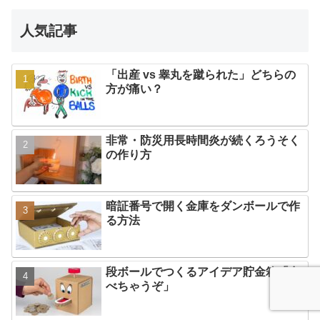
人気記事
「出産 vs 睾丸を蹴られた」どちらの
方が痛い？
非常・防災用長時間炎が続くろうそく
の作り方
暗証番号で開く金庫をダンボールで作
る方法
段ボールでつくるアイデア貯金箱「食
べちゃうぞ」