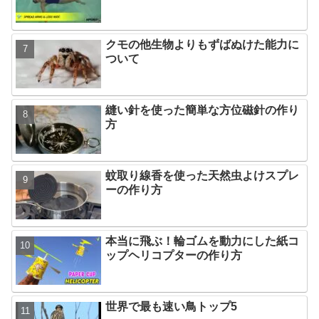
クモの他生物よりもずばぬけた能力に
ついて
縫い針を使った簡単な方位磁針の作り
方
蚊取り線香を使った天然虫よけスプレ
ーの作り方
本当に飛ぶ！輪ゴムを動力にした紙コ
ップヘリコプターの作り方
世界で最も速い鳥トップ5