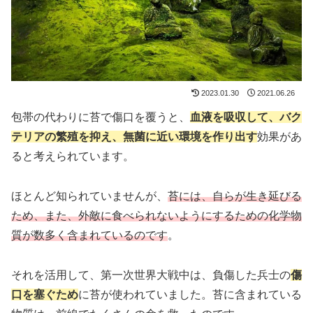
2023.01.30
2021.06.26
包帯の代わりに苔で傷口を覆うと、
血液を吸収して、バク
テリアの繁殖を抑え、無菌に近い環境を作り出す
効果があ
ると考えられています。
ほとんど知られていませんが、
苔には、自らが生き延びる
ため、また、外敵に食べられないようにするための化学物
質が数多く含まれているのです
。
それを活用して、第一次世界大戦中は、負傷した兵士の
傷
口を塞ぐため
に苔が使われていました。苔に含まれている