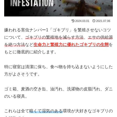
2024.03.01
2021.07.06
嫌われる害虫ナンバー1「ゴキブリ」を繁殖させないコツ
について、
ゴキブリの繁殖地を減らす方法
、
エサの供給源
を絶つ方法
など
生命力と繁殖力に優れたゴキブリの生態
を
もとに徹底的に紹介します。
特に寝室は清潔に保ち、食べ物を持ち込まないようにした
方がよさそうです。
ゴミ箱、麦酒の空き缶、油汚れ、洗濯物の皮脂汚れ、ダニ
のいる寝具。
これらは全て
暗くて湿気のある
環境が大好きなゴキブリの