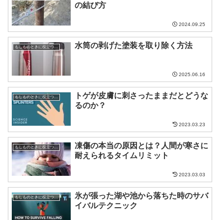
の結び方
2024.09.25
水筒の剥げた塗装を取り除く方法
もしものときに役立つ知識
2025.06.16
トゲが皮膚に刺さったままだとどうな
もしものときに役立つ知識
るのか？
2023.03.23
凍傷の本当の原因とは？人間が寒さに
もしものときに役立つ知識
耐えられるタイムリミット
2023.03.03
氷が張った湖や池から落ちた時のサバ
もしものときに役立つ知識
イバルテクニック