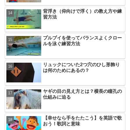
背浮き（仰向けで浮く）の教え方や練
習方法
プルブイを使ってバランスよくクロー
ルを泳ぐ練習方法
リュックについた2つ穴のひし形飾り
は何のためにあるの？
ヤギの目の見え方とは？横長の瞳孔の
仕組みに迫る
【幸せなら手をたたこう】を英語で歌
おう！歌詞と意味