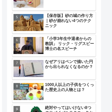
【保存版】砂の城の作り方
｜砂が崩れない4つのテク
ニック
「小学3年生中退者からの
教訓」 リック・リグスビー
博士の名スピーチ
なぜアリはペンで描いた円
から出られなくなるのか？
1000人以上の子供をつくっ
た歴史上の人物とは？
絶対やってはいけない8つ