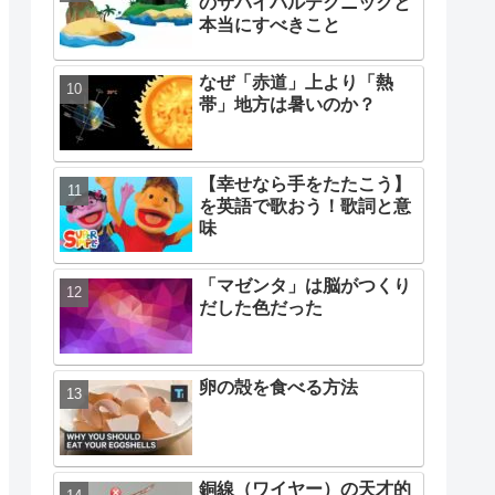
のサバイバルテクニックと
本当にすべきこと
なぜ「赤道」上より「熱
帯」地方は暑いのか？
【幸せなら手をたたこう】
を英語で歌おう！歌詞と意
味
「マゼンタ」は脳がつくり
だした色だった
卵の殻を食べる方法
銅線（ワイヤー）の天才的