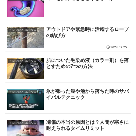
アウトドアや緊急時に活躍するロープ
もしものときに役立つ知識
の結び方
2024.09.25
肌についた毛染め液（カラー剤）を落
もしものときに役立つ知識
とすための7つの方法
氷が張った湖や池から落ちた時のサバ
もしものときに役立つ知識
イバルテクニック
凍傷の本当の原因とは？人間が寒さに
もしものときに役立つ知識
耐えられるタイムリミット