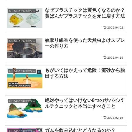
なぜプラスチックは黄色くなるのか？
もしものときに役立つ知識
黄ばんだプラスチックを元に戻す方法
2025.04.02
蚊取り線香を使った天然虫よけスプレ
もしものときに役立つ知識
ーの作り方
2025.04.15
もがいてはかえって危険！流砂から脱
もしものときに役立つ知識
出する方法
絶対やってはいけない8つのサバイバ
もしものときに役立つ知識
ルテクニックと本当にすべきこと
2023.02.15
ガムを飲み込むとどうなるのか？
もしものときに役立つ知識