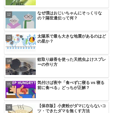
なぜ僕はおじいちゃんにそっくりな
の？隔世遺伝って何？
太陽系で最も大きな地震があるのはど
の星か？
蚊取り線香を使った天然虫よけスプレ
ーの作り方
気付けば夜中「食べずに寝る vs 寝る
前に食べる」どっちが正解？
【保存版】小麦粉がダマにならないコ
ツ・できたダマを無くす方法