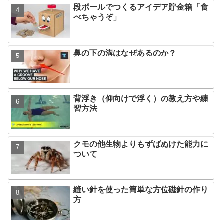
段ボールでつくるアイデア貯金箱「食
べちゃうぞ」
鼻の下の溝はなぜあるのか？
背浮き（仰向けで浮く）の教え方や練
習方法
クモの他生物よりもずばぬけた能力に
ついて
縫い針を使った簡単な方位磁針の作り
方