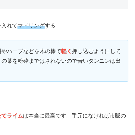
を入れて
マドリング
する。
料やハーブなどを木の棒で
軽く
押し込むようにして
トの葉を粉砕まではされないので苦いタンニンは出
たてライム
は本当に最高です。手元になければ市販の