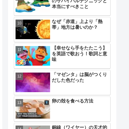
のサバイバルテクニックと
本当にすべきこと
なぜ「赤道」上より「熱
帯」地方は暑いのか？
【幸せなら手をたたこう】
を英語で歌おう！歌詞と意
味
「マゼンタ」は脳がつくり
だした色だった
卵の殻を食べる方法
銅線（ワイヤー）の天才的