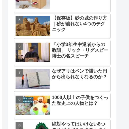
【保存版】砂の城の作り方
｜砂が崩れない4つのテク
ニック
「小学3年生中退者からの
教訓」 リック・リグスビー
博士の名スピーチ
なぜアリはペンで描いた円
から出られなくなるのか？
1000人以上の子供をつくっ
た歴史上の人物とは？
絶対やってはいけない8つ