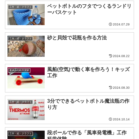
ペットボトルのフタでつくるランドリ
工作・絵・クラフト
ーバスケット
2024.07.29
砂と貝殻で花瓶を作る方法
工作・絵・クラフト
2024.08.22
風船(空気)で動く車を作ろう！キッズ
夏休みの科学実験
工作
2024.08.30
3分でできるペットボトル魔法瓶の作
工作・絵・クラフト
り方
2024.10.14
段ボールで作る「風車発電機」工作
工作・絵・クラフト
科学体験