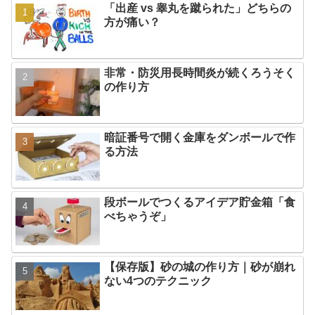
「出産 vs 睾丸を蹴られた」どちらの
方が痛い？
非常・防災用長時間炎が続くろうそく
の作り方
暗証番号で開く金庫をダンボールで作
る方法
段ボールでつくるアイデア貯金箱「食
べちゃうぞ」
【保存版】砂の城の作り方｜砂が崩れ
ない4つのテクニック