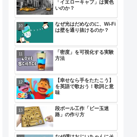
「イエローキャブ」は黄色
いのか？
なぜ光はだめなのに、Wi-Fi
は壁を通り抜けるのか？
「密度」を可視化する実験
方法
【幸せなら手をたたこう】
を英語で歌おう！歌詞と意
味
段ボール工作「ビー玉迷
路」の作り方
なぜ僕はおじいちゃんにそ