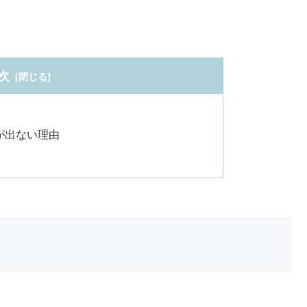
次
が出ない理由