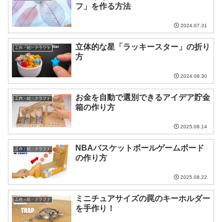
フ」を作る方法
2024.07.31
立体的な星「ラッキースター」の折り
工作・絵・クラフト
方
2024.08.30
お金を自動で選別できるアイデア貯金
工作・絵・クラフト
箱の作り方
2025.08.14
NBAバスケットボールゲームボード
工作・絵・クラフト
の作り方
2025.08.22
ミニチュアサイズの罠のキーホルダー
工作・絵・クラフト
を手作り！