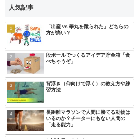
人気記事
「出産 vs 睾丸を蹴られた」どちらの
方が痛い？
段ボールでつくるアイデア貯金箱「食
べちゃうぞ」
背浮き（仰向けで浮く）の教え方や練
習方法
長距離マラソンで人間に勝てる動物は
いるのか？チーターにもない人間の
「走る能力」