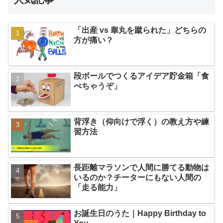
「出産 vs 睾丸を蹴られた」どちらの
方が痛い？
段ボールでつくるアイデア貯金箱「食
べちゃうぞ」
背浮き（仰向けで浮く）の教え方や練
習方法
長距離マラソンで人間に勝てる動物は
いるのか？チーターにもない人間の
「走る能力」
お誕生日のうた｜Happy Birthday to