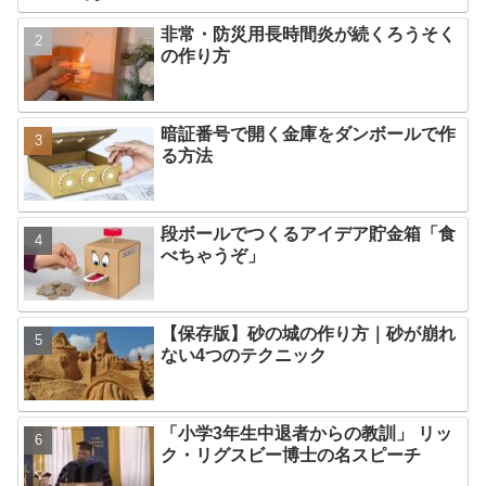
非常・防災用長時間炎が続くろうそく
の作り方
暗証番号で開く金庫をダンボールで作
る方法
段ボールでつくるアイデア貯金箱「食
べちゃうぞ」
【保存版】砂の城の作り方｜砂が崩れ
ない4つのテクニック
「小学3年生中退者からの教訓」 リッ
ク・リグスビー博士の名スピーチ