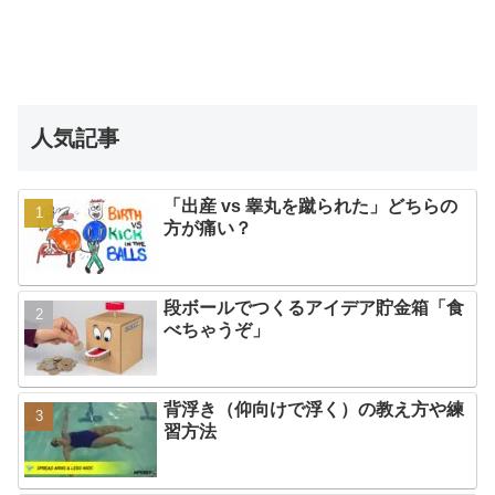
人気記事
「出産 vs 睾丸を蹴られた」どちらの
方が痛い？
段ボールでつくるアイデア貯金箱「食
べちゃうぞ」
背浮き（仰向けで浮く）の教え方や練
習方法