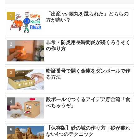
「出産 vs 睾丸を蹴られた」どちらの
方が痛い？
非常・防災用長時間炎が続くろうそく
の作り方
暗証番号で開く金庫をダンボールで作
る方法
段ボールでつくるアイデア貯金箱「食
べちゃうぞ」
【保存版】砂の城の作り方｜砂が崩れ
ない4つのテクニック