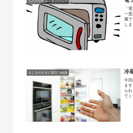
ものの仕組み・エンジニア
「電
一度
属で
しま
冷
もしものときに役立つ知識
今回
ます
られ
てく