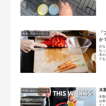
「
料理に役立つノウハウ
か
みな
なっ
木の
アを
木
料理に役立つノウハウ
木製
は単
てく