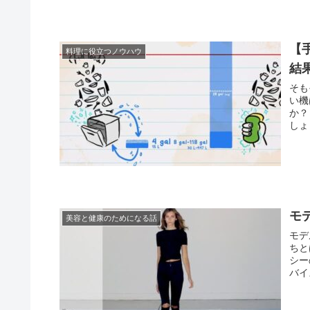
【
料理に役立つノウハウ
結
そも
い機
か？
しょ
モ
美容と健康のためになる話
モデ
ちと
シー
バイ