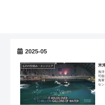
2025-05
米
ものの仕組み・エンジニア
海洋
可能
海軍
センタ