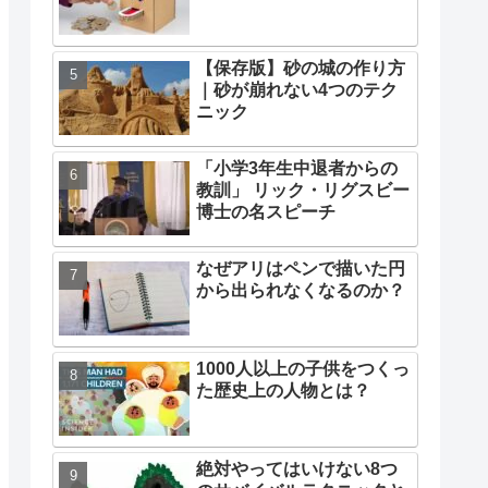
【保存版】砂の城の作り方
｜砂が崩れない4つのテク
ニック
「小学3年生中退者からの
教訓」 リック・リグスビー
博士の名スピーチ
なぜアリはペンで描いた円
から出られなくなるのか？
1000人以上の子供をつくっ
た歴史上の人物とは？
絶対やってはいけない8つ