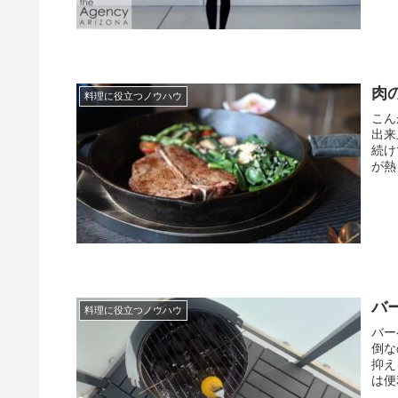
肉
料理に役立つノウハウ
こん
出来
続け
が熱
バ
料理に役立つノウハウ
バー
倒な
抑え
は便