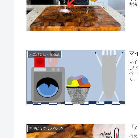
方法
マ
人に話したくなる話
マイ
しい
バー
く、
「
料理に役立つノウハウ
バタ