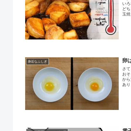
いろ
どち
玉焼
卵
身近なふしぎ
さて
おそ
から
あり
電