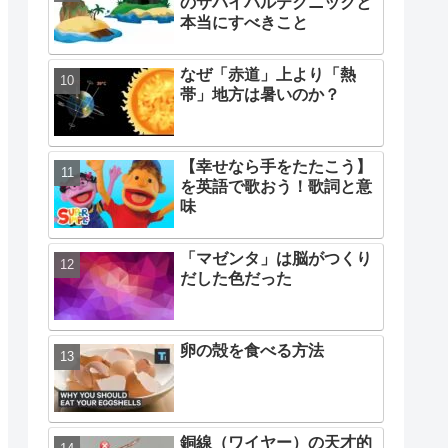
のサバイバルテクニックと
本当にすべきこと
なぜ「赤道」上より「熱
帯」地方は暑いのか？
【幸せなら手をたたこう】
を英語で歌おう！歌詞と意
味
「マゼンタ」は脳がつくり
だした色だった
卵の殻を食べる方法
銅線（ワイヤー）の天才的