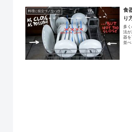
食
料理に役立つノウハウ
り
多く
法が
器を
並べ