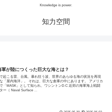
Knowledge is power.
知力空間
海軍が陸につくった巨大な海とは？
で起こる雷、台風、暴れ狂う波、世界のあらゆる海の状況を再現
な「屋内海洋」。 それは、巨大な倉庫の中にあります。 アメリカ
で「MASK」として知られ、ワシントンD.C.近郊の海軍海上戦闘
ー（ Naval Surface ...