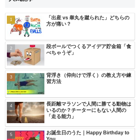
「出産 vs 睾丸を蹴られた」どちらの
方が痛い？
段ボールでつくるアイデア貯金箱「食
べちゃうぞ」
背浮き（仰向けで浮く）の教え方や練
習方法
長距離マラソンで人間に勝てる動物は
いるのか？チーターにもない人間の
「走る能力」
お誕生日のうた｜Happy Birthday to
You