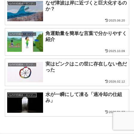
なぜ津波は岸に近づくと巨大化するの
ものの仕組み・エンジニア
か？
2025.06.20
角運動量を簡単な言葉で分かりやすく
ものの仕組み・エンジニア
紹介
2025.10.09
実はピンクはこの世に存在しない色だ
ものの仕組み・エンジニア
った
2026.02.12
水が一瞬にして凍る「過冷却の仕組
ものの仕組み・エンジニア
み」
2026.01.27