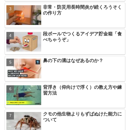
非常・防災用長時間炎が続くろうそく
の作り方
段ボールでつくるアイデア貯金箱「食
べちゃうぞ」
鼻の下の溝はなぜあるのか？
背浮き（仰向けで浮く）の教え方や練
習方法
クモの他生物よりもずばぬけた能力に
ついて