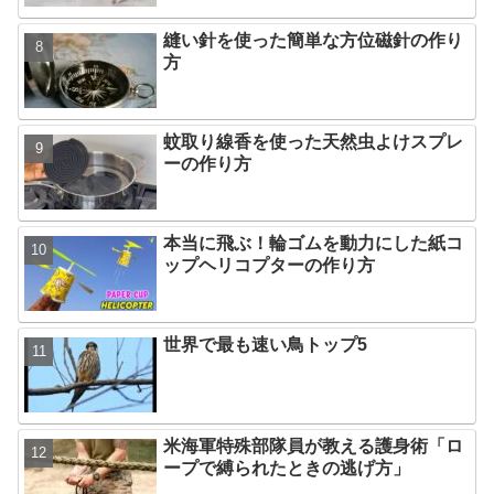
縫い針を使った簡単な方位磁針の作り
方
蚊取り線香を使った天然虫よけスプレ
ーの作り方
本当に飛ぶ！輪ゴムを動力にした紙コ
ップヘリコプターの作り方
世界で最も速い鳥トップ5
米海軍特殊部隊員が教える護身術「ロ
ープで縛られたときの逃げ方」