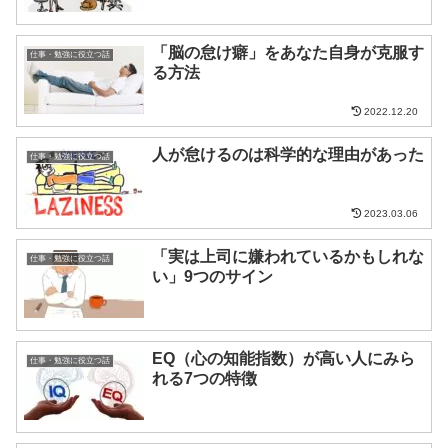
「脳の怠け癖」をあなた自身が克服す
仕事・勉強に役立つ話
る方法
2022.12.20
人が怠けるのは科学的な理由があった
仕事・勉強に役立つ話
2023.03.06
「実は上司に嫌われているかもしれな
仕事・勉強に役立つ話
い」9つのサイン
EQ（心の知能指数）が高い人にみら
仕事・勉強に役立つ話
れる7つの特徴