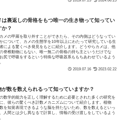
2019.07.25
2024.06.23
メは裏返しの骨格をもつ唯一の生き物って知ってい
すか？
カメの甲羅を取り外すことができたら、その内側はどうなってい
かについて、カメの生態学を10年以上にわたって研究している生
者による驚くべき発見をもとに紹介します。どうやらカメは、他
の脊椎動物にもない、唯一無二の骨格の持ち主というだけでな
お尻で呼吸をするという特殊な呼吸器系ももちあわせているよう
。
2019.07.16
2023.02.22
物が数を数えられるって知っていますか？
の数学的能力を正しく理解するために必要とされた多くの研究を
に、彼らの驚くべき計数メカニズムについて紹介します。植物
数を知覚表現できるような脳を持たないため、数を数えるといっ
、人間とは少し異なるで計算し、情報の受け渡しをしているよう
。