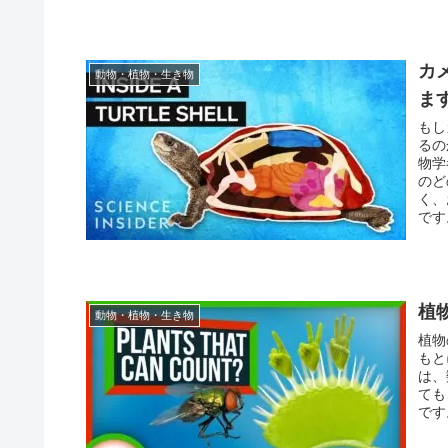
カ
動物・植物・生き物
ま
もし
るの
物学
のど
く、
です
植
動物・植物・生き物
植物
もと
は、
ても
です