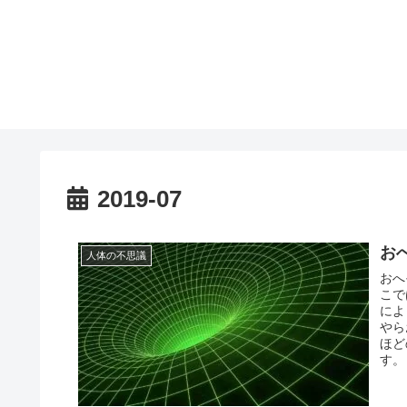
2019-07
お
人体の不思議
おへ
こで
によ
やら
ほど
す。