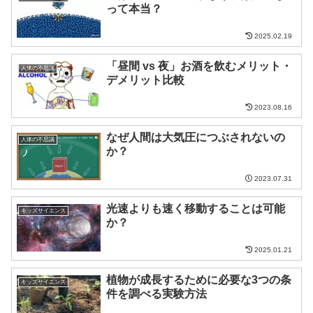
って本当？
2025.02.19
「昼間 vs 夜」お酒を飲むメリット・
人体の不思議
デメリット比較
2023.08.16
なぜ人間は大気圧につぶされないの
人体の不思議
か？
2023.07.31
光速よりも速く移動することは可能
キッズサイエンス
か？
2025.01.21
植物が成長するために必要な3つの条
キッズサイエンス
件を調べる実験方法