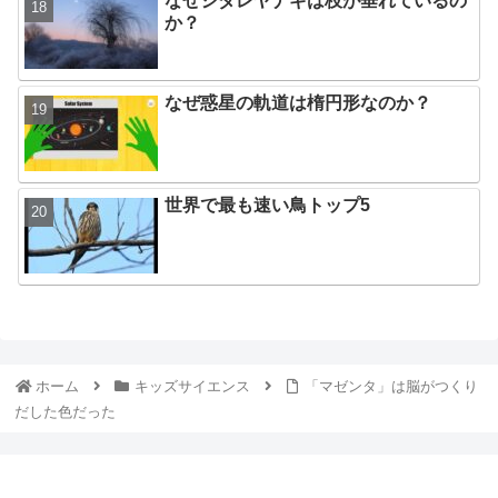
なぜシダレヤナギは枝が垂れているの
か？
なぜ惑星の軌道は楕円形なのか？
世界で最も速い鳥トップ5
ホーム
キッズサイエンス
「マゼンタ」は脳がつくり
だした色だった