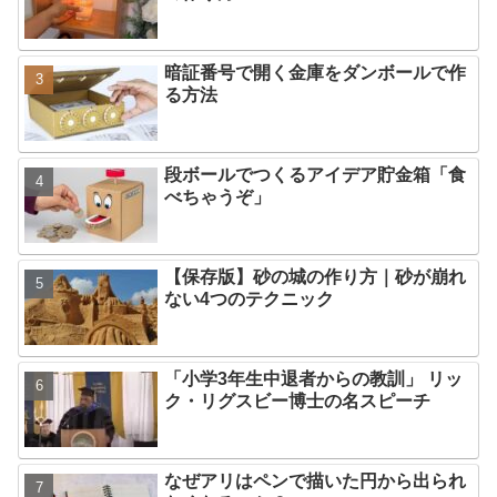
暗証番号で開く金庫をダンボールで作
る方法
段ボールでつくるアイデア貯金箱「食
べちゃうぞ」
【保存版】砂の城の作り方｜砂が崩れ
ない4つのテクニック
「小学3年生中退者からの教訓」 リッ
ク・リグスビー博士の名スピーチ
なぜアリはペンで描いた円から出られ