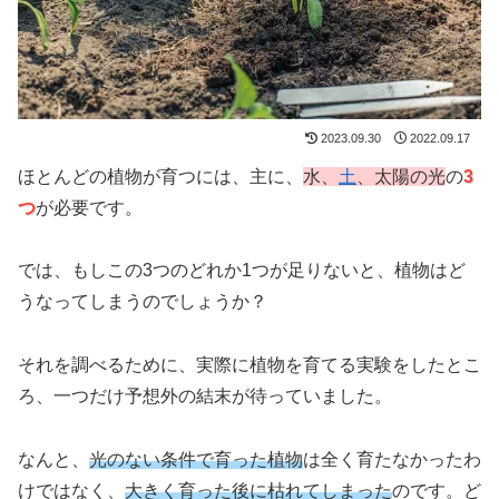
2023.09.30
2022.09.17
ほとんどの植物が育つには、主に、
水、
土
、太陽の光
の
3
つ
が必要です。
では、もしこの3つのどれか1つが足りないと、植物はど
うなってしまうのでしょうか？
それを調べるために、実際に植物を育てる実験をしたとこ
ろ、一つだけ予想外の結末が待っていました。
なんと、
光のない条件で育った植物
は全く育たなかったわ
けではなく、
大きく育った後に枯れてしまった
のです。ど