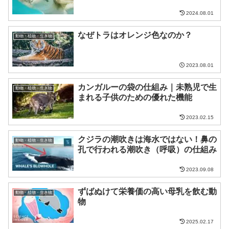
2024.08.01
なぜトラはオレンジ色なのか？
動物・植物・生き物
2023.08.01
カンガルーの袋の仕組み｜未熟児で生
動物・植物・生き物
まれる子供のための優れた機能
2023.02.15
クジラの潮吹きは海水ではない！鼻の
動物・植物・生き物
孔で行われる潮吹き（呼吸）の仕組み
2023.09.08
ずばぬけて栄養価の高い母乳を飲む動
動物・植物・生き物
物
2025.02.17