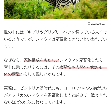
2024.05.01
世の中にはゴキブリやグリズリーベアを飼っている人まで
いるようですが、シマウマは家畜化できないといわれてい
ます。
なぜなら、
家族構成をもたない
シマウマを家畜化したり、
背中に乗ったりするには、その
攻撃性や人間への敵対心、
体の構造
からして難しいからです。
実際に、ビクトリア朝時代にも、ヨーロッパの入植者たち
がアフリカのシマウマを家畜化しようと試みて、数えきれ
ないほどの失敗に終わっています。