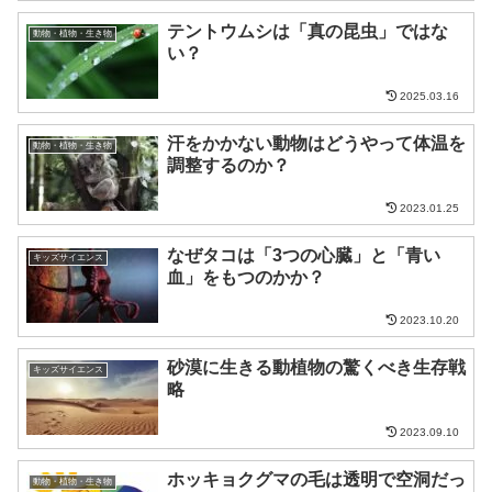
テントウムシは「真の昆虫」ではな
動物・植物・生き物
い？
2025.03.16
汗をかかない動物はどうやって体温を
動物・植物・生き物
調整するのか？
2023.01.25
なぜタコは「3つの心臓」と「青い
キッズサイエンス
血」をもつのかか？
2023.10.20
砂漠に生きる動植物の驚くべき生存戦
キッズサイエンス
略
2023.09.10
ホッキョクグマの毛は透明で空洞だっ
動物・植物・生き物