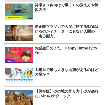
背浮き（仰向けで浮く）の教え方や練
習方法
長距離マラソンで人間に勝てる動物は
いるのか？チーターにもない人間の
「走る能力」
お誕生日のうた｜Happy Birthday to
You
太陽系で最も大きな地震があるのはど
の星か？
【保存版】砂の城の作り方｜砂が崩れ
ない4つのテクニック