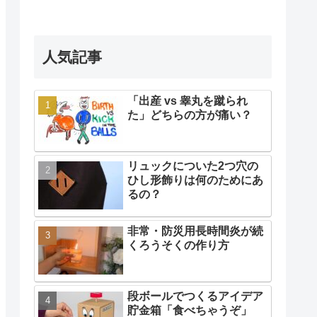
人気記事
「出産 vs 睾丸を蹴られ
た」どちらの方が痛い？
リュックについた2つ穴の
ひし形飾りは何のためにあ
るの？
非常・防災用長時間炎が続
くろうそくの作り方
段ボールでつくるアイデア
貯金箱「食べちゃうぞ」