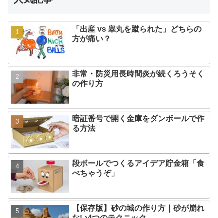
「出産 vs 睾丸を蹴られた」どちらの
方が痛い？
非常・防災用長時間炎が続くろうそく
の作り方
暗証番号で開く金庫をダンボールで作
る方法
段ボールでつくるアイデア貯金箱「食
べちゃうぞ」
【保存版】砂の城の作り方｜砂が崩れ
ない4つのテクニック